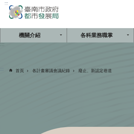
:::
跳到主要內容區塊
機關介紹
各科業務職掌
:::
:::
首頁
各計畫審議會議紀錄
廢止、新認定巷道