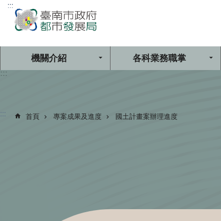
:::
跳到主要內容區塊
機關介紹
各科業務職掌
:::
:::
首頁
專案成果及進度
國土計畫案辦理進度