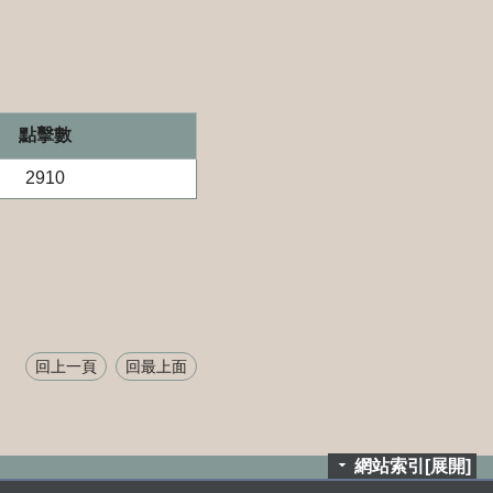
點擊數
2910
回上一頁
回最上面
網站索引[展開]