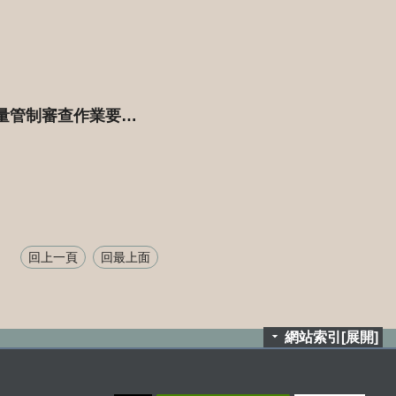
公告「臺南市都市計畫甲乙種工業區申請設置公共服務設施及公用事業設施總量管制審查作業要點」新增附圖二高速公路麻豆交流道附近特定區計畫管制單元示意圖1份。(111年1月26日公告生效)
回上一頁
回最上面
網站索引[展開]