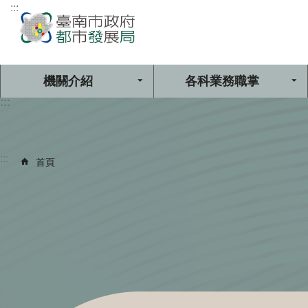
:::
跳到主要內容區塊
機關介紹
各科業務職掌
:::
:::
首頁