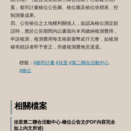
案」都市計畫樁位公告圖、樁位圖及樁位坐標表、控
制測量成果。
四、公告樁位之土地權利關係人，如認為樁位測定錯
誤時，應於公告期間內以書面向本局繳納複測費用，
申請複測，複測費用每支樁新臺幣貳仟元整，如複測
確有錯誤者即予更正，所繳複測費無息退還。
標籤：
#都市計畫
#佳里
#第二聯合活動中心
#樁位
相關檔案
佳里第二聯合活動中心-樁位公告文(PDF內容完全
如上內文所述)