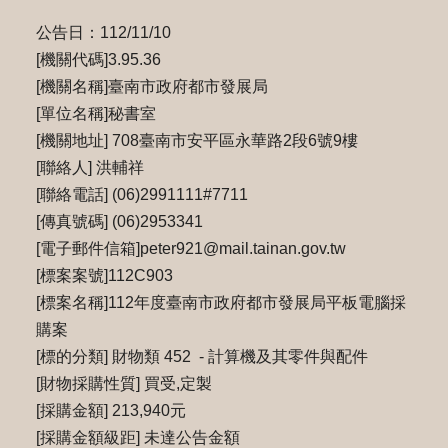
公告日：112/11/10
[機關代碼]3.95.36
[機關名稱]臺南市政府都市發展局
[單位名稱]秘書室
[機關地址] 708臺南市安平區永華路2段6號9樓
[聯絡人] 洪輔祥
[聯絡電話] (06)2991111#7711
[傳真號碼] (06)2953341
[電子郵件信箱]peter921@mail.tainan.gov.tw
[標案案號]112C903
[標案名稱]112年度臺南市政府都市發展局平板電腦採
購案
[標的分類] 財物類 452 - 計算機及其零件與配件
[財物採購性質] 買受,定製
[採購金額] 213,940元
[採購金額級距] 未達公告金額