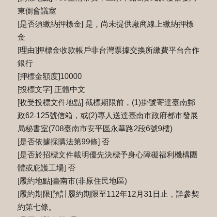
東側會議室
[是否須繳納押標金] 是，尚未提供廠商線上繳納押標
金
[理由]押標金收款帳戶非台灣票據交換所繳費平台合作
銀行
[押標金額度]10000
[投標文字] 正體中文
[收受投標文件地點] 截標期限前，(1)掛號寄達臺南郵
政62-125號信箱，或(2)專⼈送達臺南市政府都市發展
局秘書室(708臺南市安平區永華路2段6號9樓)
[是否依據採購法第99條] 否
[是否於招標文件載明優先決標予身心障礙福利機構團
體或庇護工場] 否
[履約地點]臺南市(非原住民地區)
[履約期限]預計履約期限至112年12月31日止，詳參契
約第七條。