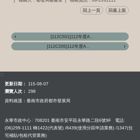
聯絡人：都發局秘書室
聯絡資訊：06-2991111
回上一頁
回最上面
[112C501]112年度A...
[112C205]112年度A...
:::
更新日期：
115-08-07
瀏覽人次：
298
資料維護：臺南市政府都市發展局
永華市政中心 : 708201 臺南市安平區永華路二段6號9F 電話:
(06)299-1111 轉1422(代表號) /8439(使用分區申請業務) /1347(住
宅補貼/包租代管業務)