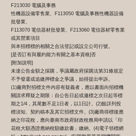
F213030 電腦及事務
性機器設備零售業、F113050 電腦及事務性機器設備
批發業、
F113070 電信器材批發業、F213060 電信器材零售業
或其營業項目
與本招標標的相關之合法登記或設立公司行號。
[是否訂有與履約能力有關之基本資格]否
[附加說明]
未達公告金額之採購，爭議屬政府採購法第31條規定
不予發還或追繳押標金之爭議，始得提出申訴。
(1)廠商對招標文件內容有疑義者，應以書⾯向招標機
關請求釋疑之期限：⾃公告⽇起或邀標之次⽇起等標
期之1/4，其尾數不⾜1⽇者，以1⽇計。(2)餘詳列投
標須知、契約稿本及其它招標文件。(3)廠商得標後應
納之印花稅，應向臺南市政府財政稅務局申請以「印
花稅⼤額憑證應納稅額繳款書」繳納。(4)電⼦領標網