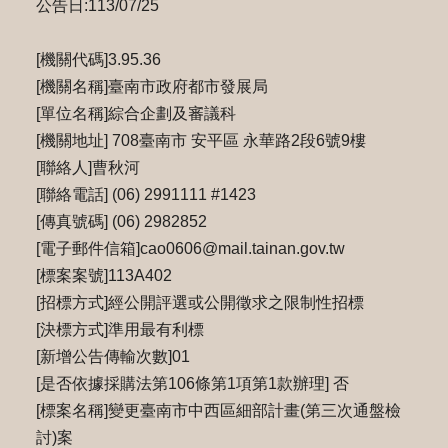
公告日:113/07/25
[機關代碼]3.95.36
[機關名稱]臺南市政府都市發展局
[單位名稱]綜合企劃及審議科
[機關地址] 708臺南市 安平區 永華路2段6號9樓
[聯絡人]曹秋河
[聯絡電話] (06) 2991111 #1423
[傳真號碼] (06) 2982852
[電子郵件信箱]cao0606@mail.tainan.gov.tw
[標案案號]113A402
[招標方式]經公開評選或公開徵求之限制性招標
[決標方式]準用最有利標
[新增公告傳輸次數]01
[是否依據採購法第106條第1項第1款辦理] 否
[標案名稱]變更臺南市中西區細部計畫(第三次通盤檢
討)案