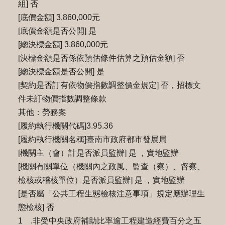
組] 否
[底價金額] 3,860,000元
[底價金額是否公開] 是
[總決標金額] 3,860,000元
[決標金額是否係依預估條件估算之預估金額] 否
[總決標金額是否公開] 是
[契約是否訂有依物價指數調整價金規定] 否，招標文
件未訂物價指數調整條款
其他：勞務案
[履約執行機關代碼]3.95.36
[履約執行機關名稱]臺南市政府都市發展局
[機關主（會）計是否派員監辦] 是 ，實地監辦
[機關有關單位（機關內之政風、監查（察）、督察、
檢核或稽核單位）是否派員監辦] 是 ，實地監辦
[是否屬「公共工程生態檢核注意事項」規定應辦理生
態檢核] 否
1 .非受中央政府補助比率逾工程建造經費百分之五