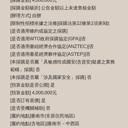
[採購金額] 4,000,000元
[採購金額級距] 公告金額以上未達查核金額
[辦理方式] 自辦
[限制性招標依據之法條]採購法第22條第1項第9款
[是否適用條約或協定之採購]
[是否適用WTO政府採購協定(GPA)]否
[是否適用臺紐經濟合作協定(ANZTEC)]否
[是否適用臺星經濟夥伴協定(ASTEP)]否
[本採購是否屬「具敏感性或國安(含資安)疑慮之業務
範疇」採購] 否
[本採購是否屬「涉及國家安全」採購] 否
[預算金額是否公開] 是
[預算金額] 4,000,000元
[是否訂有底價] 是
[是否受機關補助] 否
[履約地點]臺南市(非原住民地區)
[履約地點(含地區)]臺南市－中西區