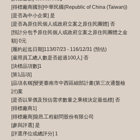
[得標廠商國別]中華民國(Republic of China (Taiwan))
[是否為中小企業] 是
[是否為原住民個人或政府立案之原住民團體] 否
[預計分包予原住民個人或政府立案之原住民團體之金
額] 0元
[履約起迄日期]113/07/23 - 116/12/31 (預估)
[雇用員工總人數是否超過100人] 否
[決標品項數]1
[第1品項]
[品項名稱]變更臺南市中西區細部計畫(第三次通盤檢
討)案
[是否以單價及預估需求數量之乘積決定最低標] 否
[得標廠商1]
[得標廠商]龍邑工程顧問股份有限公司
[參與評選] 是
[評選序位或總評分] 1