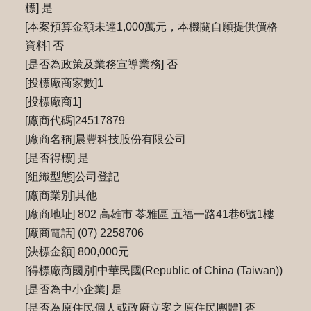
標] 是
[本案預算金額未達1,000萬元，本機關自願提供價格
資料] 否
[是否為政策及業務宣導業務] 否
[投標廠商家數]1
[投標廠商1]
[廠商代碼]24517879
[廠商名稱]晨豐科技股份有限公司
[是否得標] 是
[組織型態]公司登記
[廠商業別]其他
[廠商地址] 802 高雄市 苓雅區 五福一路41巷6號1樓
[廠商電話] (07) 2258706
[決標金額] 800,000元
[得標廠商國別]中華民國(Republic of China (Taiwan))
[是否為中小企業] 是
[是否為原住民個人或政府立案之原住民團體] 否