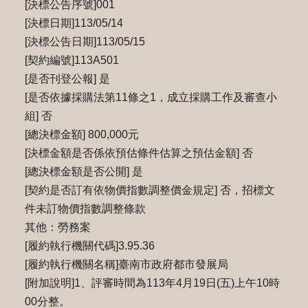
[決標公告序號]001
[決標日期]113/05/14
[決標公告日期]113/05/15
[契約編號]113A501
[是否刊登公報] 是
[是否依據採購法第11條之1，成立採購工作及審查小
組] 否
[總決標金額] 800,000元
[決標金額是否係依預估條件估算之預估金額] 否
[總決標金額是否公開] 是
[契約是否訂有依物價指數調整價金規定] 否，招標文
件未訂物價指數調整條款
其他：勞務案
[履約執行機關代碼]3.95.36
[履約執行機關名稱]臺南市政府都市發展局
[附加說明]1、評審時間為113年4月19日(五)上午10時
00分整。