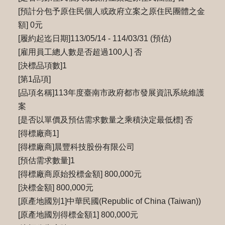
[預計分包予原住民個人或政府立案之原住民團體之金
額] 0元
[履約起迄日期]113/05/14 - 114/03/31 (預估)
[雇用員工總人數是否超過100人] 否
[決標品項數]1
[第1品項]
[品項名稱]113年度臺南市政府都市發展資訊系統維護
案
[是否以單價及預估需求數量之乘積決定最低標] 否
[得標廠商1]
[得標廠商]晨豐科技股份有限公司
[預估需求數量]1
[得標廠商原始投標金額] 800,000元
[決標金額] 800,000元
[原產地國別1]中華民國(Republic of China (Taiwan))
[原產地國別得標金額1] 800,000元