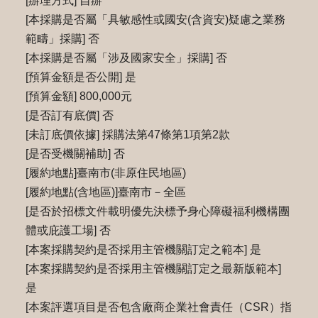
[辦理方式] 自辦
[本採購是否屬「具敏感性或國安(含資安)疑慮之業務
範疇」採購] 否
[本採購是否屬「涉及國家安全」採購] 否
[預算金額是否公開] 是
[預算金額] 800,000元
[是否訂有底價] 否
[未訂底價依據] 採購法第47條第1項第2款
[是否受機關補助] 否
[履約地點]臺南市(非原住民地區)
[履約地點(含地區)]臺南市－全區
[是否於招標文件載明優先決標予身心障礙福利機構團
體或庇護工場] 否
[本案採購契約是否採用主管機關訂定之範本] 是
[本案採購契約是否採用主管機關訂定之最新版範本]
是
[本案評選項目是否包含廠商企業社會責任（CSR）指