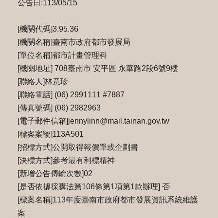
公告日:113/05/15
[機關代碼]3.95.36
[機關名稱]臺南市政府都市發展局
[單位名稱]都市計畫管理科
[機關地址] 708臺南市 安平區 永華路2段6號9樓
[聯絡人]林意珍
[聯絡電話] (06) 2991111 #7887
[傳真號碼] (06) 2982963
[電子郵件信箱]jennylinn@mail.tainan.gov.tw
[標案案號]113A501
[招標方式]公開取得報價單或企劃書
[決標方式]參考最有利標精神
[新增公告傳輸次數]02
[是否依據採購法第106條第1項第1款辦理] 否
[標案名稱]113年度臺南市政府都市發展資訊系統維護
案