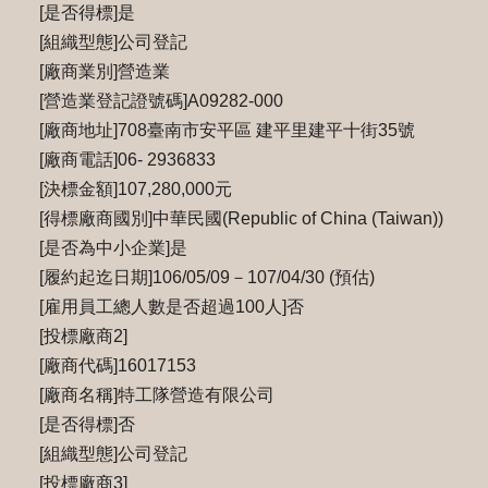
[是否得標]是
[組織型態]公司登記
[廠商業別]營造業
[營造業登記證號碼]A09282-000
[廠商地址]708臺南市安平區 建平里建平十街35號
[廠商電話]06- 2936833
[決標金額]107,280,000元
[得標廠商國別]中華民國(Republic of China (Taiwan))
[是否為中小企業]是
[履約起迄日期]106/05/09－107/04/30 (預估)
[雇用員工總人數是否超過100人]否
[投標廠商2]
[廠商代碼]16017153
[廠商名稱]特工隊營造有限公司
[是否得標]否
[組織型態]公司登記
[投標廠商3]