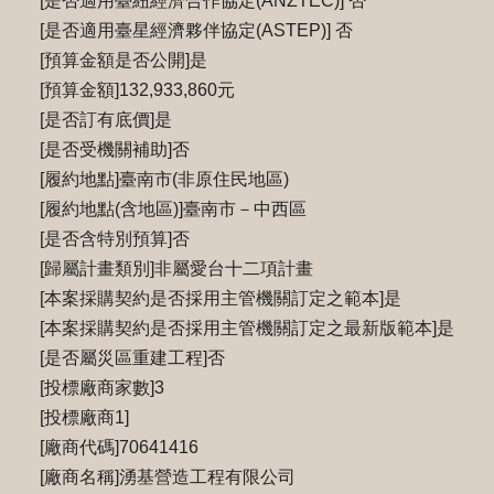
[是否適用臺紐經濟合作協定(ANZTEC)] 否
[是否適用臺星經濟夥伴協定(ASTEP)] 否
[預算金額是否公開]是
[預算金額]132,933,860元
[是否訂有底價]是
[是否受機關補助]否
[履約地點]臺南市(非原住民地區)
[履約地點(含地區)]臺南市－中西區
[是否含特別預算]否
[歸屬計畫類別]非屬愛台十二項計畫
[本案採購契約是否採用主管機關訂定之範本]是
[本案採購契約是否採用主管機關訂定之最新版範本]是
[是否屬災區重建工程]否
[投標廠商家數]3
[投標廠商1]
[廠商代碼]70641416
[廠商名稱]湧基營造工程有限公司