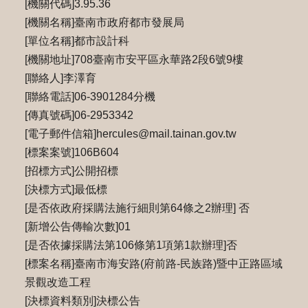
[機關代碼]3.95.36
[機關名稱]臺南市政府都市發展局
[單位名稱]都市設計科
[機關地址]708臺南市安平區永華路2段6號9樓
[聯絡人]李澤育
[聯絡電話]06-3901284分機
[傳真號碼]06-2953342
[電子郵件信箱]hercules@mail.tainan.gov.tw
[標案案號]106B604
[招標方式]公開招標
[決標方式]最低標
[是否依政府採購法施行細則第64條之2辦理] 否
[新增公告傳輸次數]01
[是否依據採購法第106條第1項第1款辦理]否
[標案名稱]臺南市海安路(府前路-民族路)暨中正路區域
景觀改造工程
[決標資料類別]決標公告