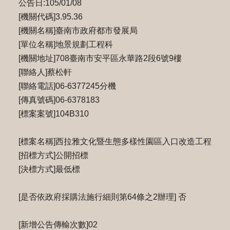
公告日:105/01/08
[機關代碼]3.95.36
[機關名稱]臺南市政府都市發展局
[單位名稱]地景規劃工程科
[機關地址]708臺南市安平區永華路2段6號9樓
[聯絡人]蔡松軒
[聯絡電話]06-6377245分機
[傳真號碼]06-6378183
[標案案號]104B310
[標案名稱]西拉雅文化暨生態多樣性園區入口改造工程
[招標方式]公開招標
[決標方式]最低標
[是否依政府採購法施行細則第64條之2辦理] 否
[新增公告傳輸次數]02