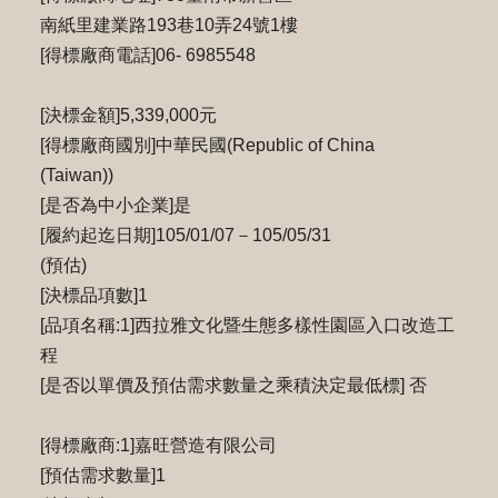
南紙里建業路193巷10弄24號1樓
[得標廠商電話]06- 6985548
[決標金額]5,339,000元
[得標廠商國別]中華民國(Republic of China
(Taiwan))
[是否為中小企業]是
[履約起迄日期]105/01/07－105/05/31
(預估)
[決標品項數]1
[品項名稱:1]西拉雅文化暨生態多樣性園區入口改造工
程
[是否以單價及預估需求數量之乘積決定最低標] 否
[得標廠商:1]嘉旺營造有限公司
[預估需求數量]1