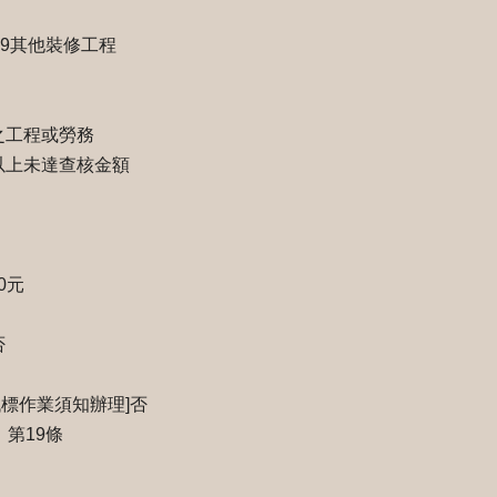
79其他裝修工程
之工程或勞務
以上未達查核金額
0元
否
標作業須知辦理]否
、第19條