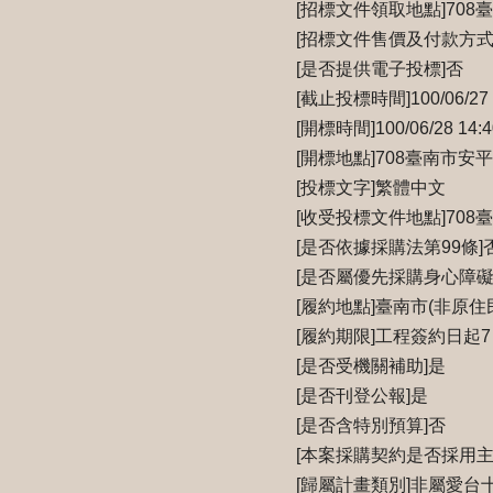
[招標文件領取地點]70
[招標文件售價及付款方式
[是否提供電子投標]否
[截止投標時間]100/06/27 
[開標時間]100/06/28 14:4
[開標地點]708臺南市
[投標文字]繁體中文
[收受投標文件地點]70
[是否依據採購法第99條]
[是否屬優先採購身心障
[履約地點]臺南市(非原住
[履約期限]工程簽約日起7
[是否受機關補助]是
[是否刊登公報]是
[是否含特別預算]否
[本案採購契約是否採用主
[歸屬計畫類別]非屬愛台