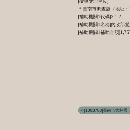
[檢舉受理單位]
＊臺南市調查處（地址：70
[補助機關1代碼]3.1.2
[補助機關1名稱]內政部
[補助機關1補助金額]1,757
[100B708]臺南市大林國..