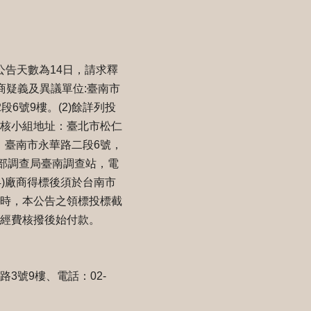
公告天數為14日，請求釋
廠商疑義及異議單位:臺南市
2段6號9樓。(2)餘詳列投
稽核小組地址：臺北市松仁
地址：臺南市永華路二段6號，
.tw；法務部調查局臺南調查站，電
。(4)廠商得標後須於台南市
班時，本公告之領標投標截
央經費核撥後始付款。
3號9樓、電話：02-