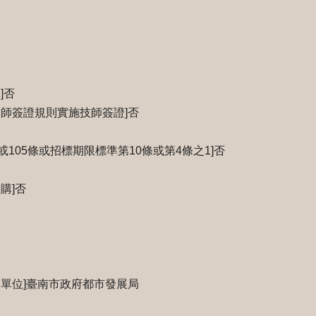
]否
技師簽證規則實施技師簽證]否
或105條或招標期限標準第10條或第4條之1]否
購]否
關單位]臺南市政府都市發展局