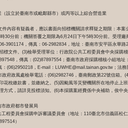
工業（設立於臺南市或毗鄰縣市）或丙等以上綜合營造業
招標文件內容有疑義者，應以書面向招標機關請求釋疑之期限：本案
5時30分前；機關答覆之期限為6月24日下午5時30分前。受理
-3901174，傳真：06-2982834，地址：臺南市安平區永華路
招標文件。(3)檢舉受理單位：行政院公共工程委員會中央採購
7897548，傳真：(02)87897554；臺南市政府採購稽核小組
真：(06)2950218，E-mail：LUWHE@mail.tainan.gov
臺南市政府政風處檢舉電話：(06)2982746，臺南郵政第22號信箱
印花稅繳款書，並繳納之。(5)因颱風等災變機關所在地停止上
理方式，請詳見投標須知。(6)本採購案經費係中央補助，俟中
南市政府都市發展局
共工程委員會採購申訴審議委員會（地址：110臺北市信義區松仁路
897514）