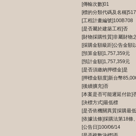
[傳輸次數]01
[標的分類代碼及名稱]51
[工程計畫編號]100B708
[是否屬於建築工程]否
[財物採購性質]非屬財物
[採購金額級距]公告金額
[預算金額]1,757,359元
[預計金額]1,757,359元
[是否須繳納押標金]是
[押標金額度]新台幣85,00
[後續擴充]否
[本案是否可能遲延付款]
[決標方式]最低標
[是否依機關異質採購最低
[依據法條]採購法第18條
[公告日]100/06/14
[是否複數決標]否