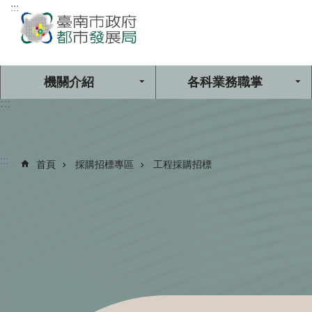
:::
跳到主要內容區塊
機關介紹
各科業務職掌
:::
:::
首頁
採購招標專區
工程採購招標