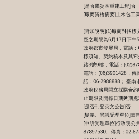
[是否屬災區重建工程]否
[廠商資格摘要]土木包
[附加說明](1)廠商對
疑之期限為6月17日下午
政府都市發展局，電話：06
標須知、契約稿本及其它
路3號9樓，電話：(02)8
電話：(06)3901428，傳
話：06-2988888； 
政府稅務局開立採購合約
止期限及開標日期延期處
[是否刊登英文公告]否
[疑義、異議受理單位]臺
[申訴受理單位]行政院公
87897530、傳真：02-87