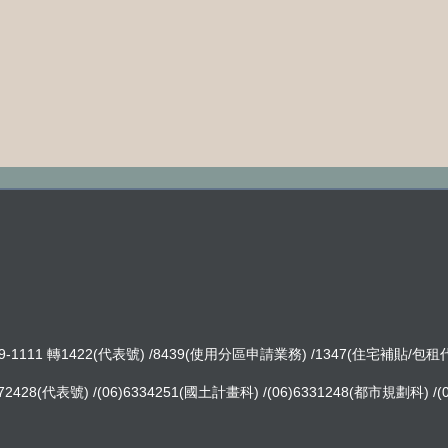
-1111 轉1422(代表號) /8439(使用分區申請業務) /1347(住宅補貼/包
8(代表號) /(06)6334251(國土計畫科) /(06)6331248(都市規劃科) /(