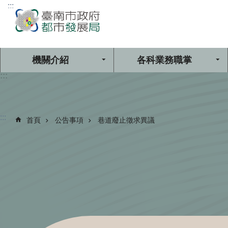
:::
跳到主要內容區塊
機關介紹
各科業務職掌
:::
:::
首頁
公告事項
巷道廢止徵求異議