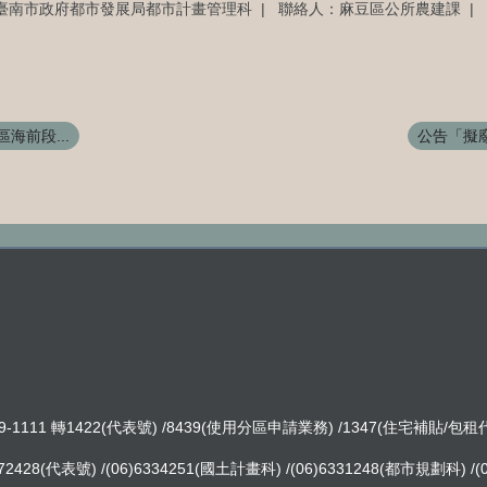
臺南市政府都市發展局都市計畫管理科
聯絡人：麻豆區公所農建課
海前段...
公告「擬廢
-1111 轉1422(代表號) /8439(使用分區申請業務) /1347(住宅補貼/包
8(代表號) /(06)6334251(國土計畫科) /(06)6331248(都市規劃科) /(