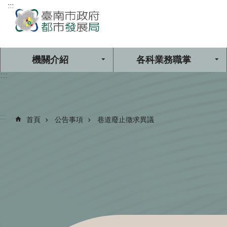
:::
跳到主要內容區塊
機關介紹
各科業務職掌
:::
:::
首頁
公告事項
巷道廢止徵求異議