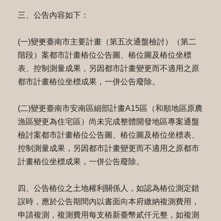
三、公告內容如下：
(一)變更臺南市主要計畫（第五次通盤檢討）（第二
階段）案都市計畫樁位公告圖、樁位圖及樁位坐標
表、控制測量成果，另因都市計畫變更而不適用之原
都市計畫樁位坐標成果，一併公告廢除。
(二)變更臺南市安南區細部計畫A15區（和順地區原農
漁區變更為住宅區）尚未完成整體開發地區專案通盤
檢討案都市計畫樁位公告圖、樁位圖及樁位坐標表、
控制測量成果，另因都市計畫變更而不適用之原都市
計畫樁位坐標成果，一併公告廢除。
四、公告樁位之土地權利關係人，如認為樁位測定錯
誤時，應於公告期間內以書面向本府繳納複測費用，
申請複測，複測費用每支樁新臺幣貳仟元整，如複測