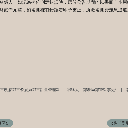
關係人，如認為樁位測定錯誤時，應於公告期間內以書面向本局
幣貳仟元整，如複測確有錯誤者即予更正，所繳複測費無息退還
南市政府都市發展局都市計畫管理科
聯絡人：都發局都管科李先生
(...
公告「變更