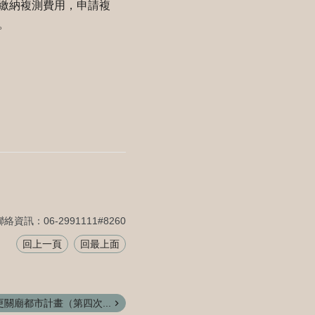
繳納複測費用，申請複
。
聯絡資訊：06-2991111#8260
回上一頁
回最上面
關廟都市計畫（第四次...