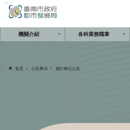
:::
跳到主要內容區塊
機關介紹
各科業務職掌
:::
:::
首頁
公告事項
都計樁位公告