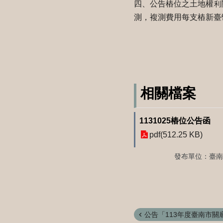
四、公告樁位之土地權利
測，複測費用每支樁新臺
相關檔案
1131025樁位公告函
pdf(512.25 KB)
發布單位：臺
公告「113年度臺南市關廟區