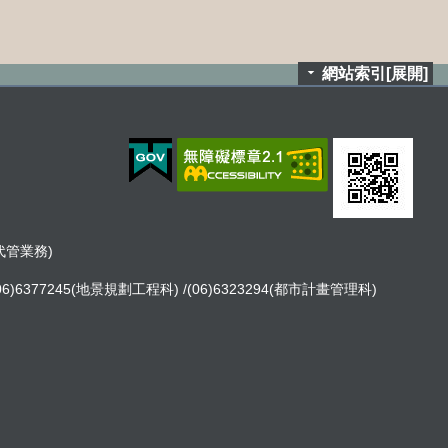
網站索引[展開]
租代管業務)
06)6377245(地景規劃工程科) /(06)6323294(都市計畫管理科)