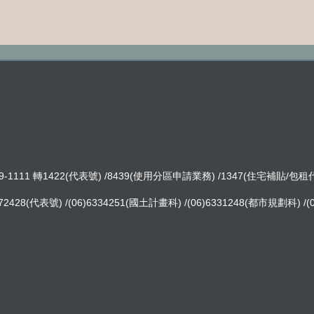
-1111 轉1422(代表號) /8439(使用分區申請業務) /1347(住宅補貼/包
8(代表號) /(06)6334251(國土計畫科) /(06)6331248(都市規劃科) /(