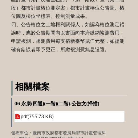
段）都市計畫樁位測定案」都市計畫樁位公告圖、樁
位圖及樁位坐標表、控制測量成果。
四、公告樁位之土地權利關係人，如認為樁位測定錯
誤時，應於公告期間內以書面向本府繳納複測費用，
申請複測，複測費用每支樁新臺幣貳仟元整，如複測
確有錯誤者即予更正，所繳複測費無息退還。
相關檔案
06.永康(四通)(一階)(二階)-公告文(掃描)
pdf(755.73 KB)
發布單位：臺南市政府都市發展局都市計畫管理科