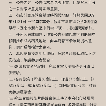
三、公告內容：公告徵求意見說明書、比例尺三千分
之一公告徵求意見範圍示意圖。
四、都市計畫座談會舉辦時間與地點：訂於民國109
年7月21日上午10時30分，假本市新市區公所3樓禮堂
舉行（臺南市新市區中興街12號），歡迎踴躍參加。
五、任何公民或團體，得於公告期間以書面附略圖並
載明姓名或名稱及地址，向本府都市發展局提出意
見，供作通盤檢討之參考。
六、為因應防疫新生活運動，座談會現場採取以下防
疫措施，敬請參加者配合：
(一)為因應實名登記制，座談會當天請攜帶身分證以
供查驗。
(二)若有發燒（耳溫38度以上、口溫37.5度以上、額
溫37度以上或腋溫37度以上）或呼吸道症狀者，請避
免參加座談會。
(三)座談會簡報影片將於會後上傳至本府都市發展局
網頁（臺南市政府都市發展局首頁─多媒體專區─影音