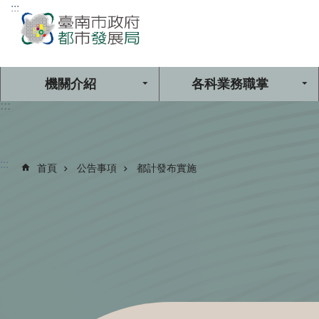
:::
跳到主要內容區塊
機關介紹
各科業務職掌
:::
:::
首頁
公告事項
都計發布實施