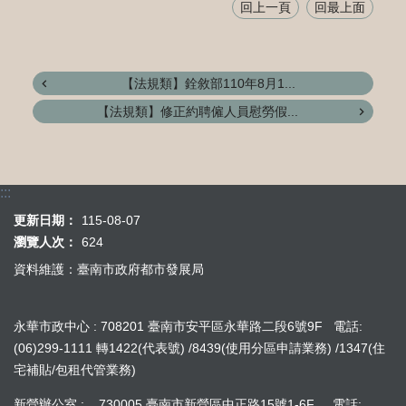
回上一頁
回最上面
【法規類】銓敘部110年8月1...
【法規類】修正約聘僱人員慰勞假...
:::
更新日期：
115-08-07
瀏覽人次：
624
資料維護：臺南市政府都市發展局
永華市政中心 : 708201 臺南市安平區永華路二段6號9F 電話:
(06)299-1111 轉1422(代表號) /8439(使用分區申請業務) /1347(住
宅補貼/包租代管業務)
新營辦公室 : 730005 臺南市新營區中正路15號1-6F 電話: