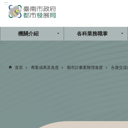
:::
跳到主要內容區塊
機關介紹
各科業務職掌
:::
:::
首頁
專案成果及進度
都市計畫案辦理進度
永康交流