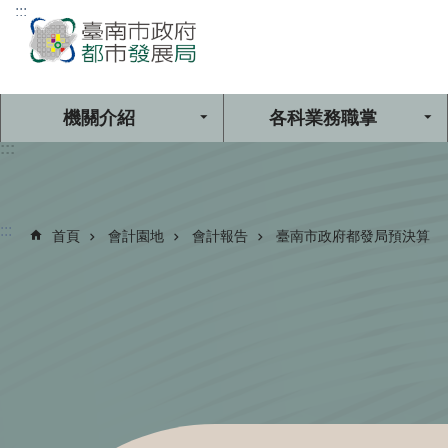
:::
跳到主要內容區塊
機關介紹
各科業務職掌
:::
:::
首頁
會計園地
會計報告
臺南市政府都發局預決算