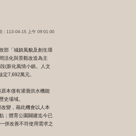
113-04-15 上午 09:01:00
政部「城鎮風貌及創生環
間活化與景觀改造為主
階段(新化風情小鎮。人文
定7,692萬元。
將原本僅有灌溉供水機能
歷史場域。
態改變，藉此機會以人本
點；體育公園闢建迄今已
並一併改善不符使用需求之