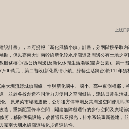
上版日期：
建設計畫」，本府提報「新化風情小鎮」計畫，分兩階段爭取內
補助，係以嘉南大圳南幹線新化段水岸廊道及周邊公有土地之空
教服務核心(區公所周邊)及新化休閒生活場域(體育公園)。第一
7,500萬元，第二階段(新化風情小鎮。綠藝生活舞台)於111年獲核
帶：嘉南大圳流經城鎮周緣，恰與新化國中、國小、高中東側相鄰，
道，並於各校創造不同活力與使用之空間鏈結，連結日常生活及
園區優化：原果菜市場搬遷後，公所後方停車場及其周邊空間使用型
改造，重新配置停車空間，闢建無障礙通行的步行空間及廣場節
適修剪，移除毀損設施，改善通風及採光，排水系統重新整建，
與嘉南大圳水綠廊道強化步道連結性。