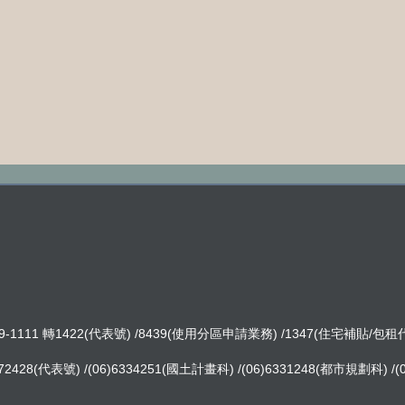
-1111 轉1422(代表號) /8439(使用分區申請業務) /1347(住宅補貼/包
8(代表號) /(06)6334251(國土計畫科) /(06)6331248(都市規劃科) /(