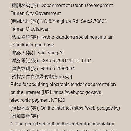
[機關名稱(英)] Department of Urban Development
Tainan City Government
[機關地址(英)] NO.6,Yonghua Rd.,Sec.2,70801
Tainan City,Taiwan
[標案名稱(英)] livable-xiaodong social housing air
conditioner purchase
[聯絡人(英)] Tsai-Tsung-Yi
[聯絡電話(英)] +886-6-2991111 # 1444
[傳真號碼(英)] +886-6-2982834
[招標文件售價及付款方式(英)]
Price for acquiring electronic tender documentation
on the internet (URL:https://web.pcc.gov.tw):
electronic payment NT$20
[領標地點(英)] On the internet (https://web.pcc.gov.tw)
[附加說明(英)]
1. The period set forth in the tender documentation