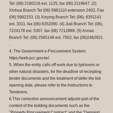
Tel: (06) 2160216 ext. 1125, fax (06) 2119647. (2)
Xinhua Branch Tel (06) 5981110 extension 2402, Fax
(06) 5982153. (3) Xinying Branch Tel: (06), 6351141
ext. 3311, fax (06) 6352090. (4) Jiali Branch Tel: (06),
7224178 ext. 5307, fax (06) 7212869. (5) Annan
Branch Tel: (06) 2565148 ext. 7502, fax (06)2462921
.
4. The Government e-Procurement System:
https://web.pcc.gov.tw/.
5. When the entity calls off work due to typhoons or
other natural disasters, for the deadline of receipting
tender documents and the treatment of defer the bid
opening date, please refer to the Instructions to
Tenderers.
6.This correction announcement adjusts part of the
content of the bidding documents such as the
"Property Procurement Contract" and the "Demand