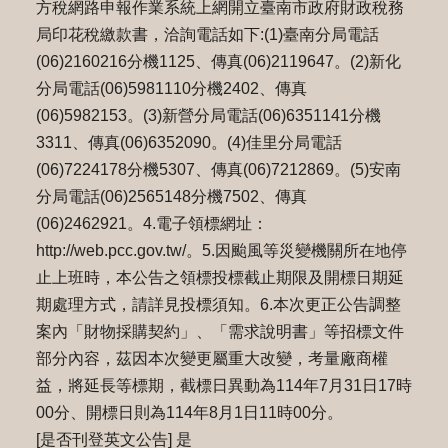
⽅稅網路申報作業系統上網開立臺南市政府財政稅務
局印花稅繳款書，洽詢電話如下:(1)臺南分局電話
(06)2160216分機1125、傳真(06)2119647。(2)新化
分局電話(06)5981110分機2402、傳真
(06)5982153。(3)新營分局電話(06)6351141分機
3311、傳真(06)6352090。(4)佳⾥分局電話
(06)7224178分機5307、傳真(06)7212869。(5)安南
分局電話(06)2565148分機7502、傳真
(06)2462921。4.電⼦領標網址：
http://web.pcc.gov.tw/。5.因颱風等災變機關所在地停
止上班時，本公告之領標投標截止期限及開標日期延
期處理方式，請詳⾒投標須知。6.本次更正公告調整
案內「財物採購契約」、「需求說明書」等招標文件
部分內容，茲因本次變更屬重大改變，考量廠商權
益，將延長等標期，截標日異動為114年7⽉31⽇17時
00分、開標日則為114年8⽉1⽇11時00分。
[是否刊登英文公告] 是