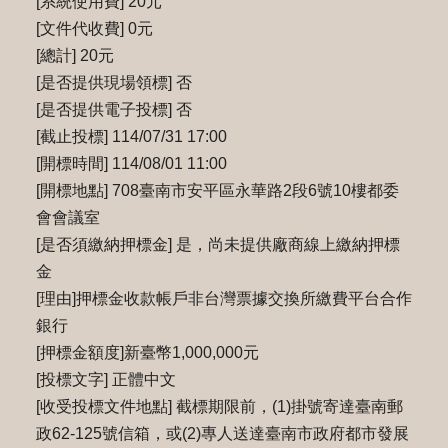
[系統使用費] 20元
[文件代收費] 0元
[總計] 20元
[是否提供現場領標] 否
[是否提供電子投標] 否
[截止投標] 114/07/31 17:00
[開標時間] 114/08/01 11:00
[開標地點] 708臺南市安平區永華路2段6號10樓都委
會會議室
[是否須繳納押標金] 是，尚未提供廠商線上繳納押標
金
[理由]押標金收款帳戶非台灣票據交換所繳費平台合作
銀行
[押標金額度]新臺幣1,000,000元
[投標文字] 正體中文
[收受投標文件地點] 截標期限前，(1)掛號寄達臺南郵
政62-125號信箱，或(2)專⼈送達臺南市政府都市發展