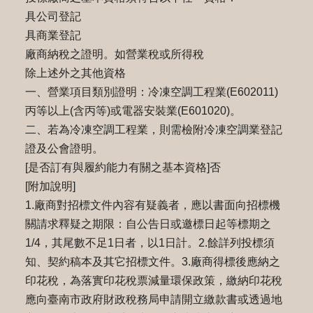
具公司登記
具商業登記
廠商納稅之證明。如營業稅或所得稅
除上述外之其他資格
一、營業項目類別證明：冷凍空調工程業(E602011)
丙等以上(含丙等)或電器安裝業(E601020)。
二、若為冷凍空調工程業，則需檢附冷凍空調業登記
證及公會證明。
[是否訂有與履約能力有關之基本資格]否
[附加說明]
1.廠商對招標文件內容有疑義者，應以書面向招標機
關請求釋疑之期限：自公告日或邀標日起等標期之
1/4，其尾數不⾜1⽇者，以1⽇計。2.餘詳列投標須
知、契約稿本及其它招標文件。3.廠商得標後應納之
印花稅，為落實印花稅票減量環保政策，繳納印花稅
應向臺南市政府財政稅務局申請開立繳款書或透過地