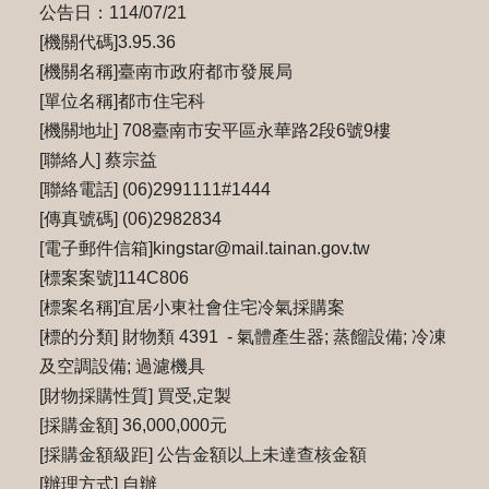
公告日：114/07/21
[機關代碼]3.95.36
[機關名稱]臺南市政府都市發展局
[單位名稱]都市住宅科
[機關地址] 708臺南市安平區永華路2段6號9樓
[聯絡人] 蔡宗益
[聯絡電話] (06)2991111#1444
[傳真號碼] (06)2982834
[電子郵件信箱]kingstar@mail.tainan.gov.tw
[標案案號]114C806
[標案名稱]宜居小東社會住宅冷氣採購案
[標的分類] 財物類 4391 - 氣體產生器; 蒸餾設備; 冷凍
及空調設備; 過濾機具
[財物採購性質] 買受,定製
[採購金額] 36,000,000元
[採購金額級距] 公告金額以上未達查核金額
[辦理方式] 自辦