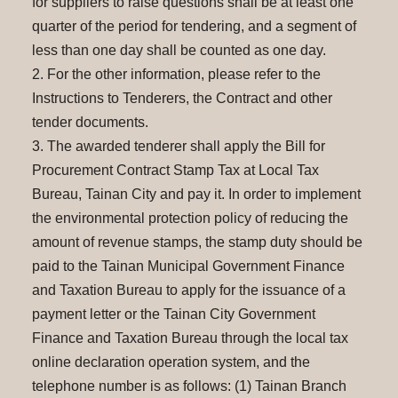
for suppliers to raise questions shall be at least one
quarter of the period for tendering, and a segment of
less than one day shall be counted as one day.
2. For the other information, please refer to the
Instructions to Tenderers, the Contract and other
tender documents.
3. The awarded tenderer shall apply the Bill for
Procurement Contract Stamp Tax at Local Tax
Bureau, Tainan City and pay it. In order to implement
the environmental protection policy of reducing the
amount of revenue stamps, the stamp duty should be
paid to the Tainan Municipal Government Finance
and Taxation Bureau to apply for the issuance of a
payment letter or the Tainan City Government
Finance and Taxation Bureau through the local tax
online declaration operation system, and the
telephone number is as follows: (1) Tainan Branch