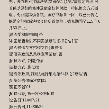
充，將依政府採購法第22 條第1 項第7款規定辦理;另
若係以原契約條件及價金核算付款，得以換文方式辦
理，免召開議價會議。金額或數量上限：以已公告之
採購金額扣減決標金額所得餘額，擴充期間至115 年6
月30 日止。
[是否受機關補助] 否
[本案是否曾以不同案號辦理招標公告] 否
[是否提供英文招標文件] 未提供
[是否為政策及業務宣導業務] 否
[招標方式] 公開招標
[決標方式] 最低標
[是否依政府採購法施行細則第64條之2辦理]否
[新增公告傳輸次數]01
[更正序號]01
[招標狀態] 第一次公開招標
[公告日]114/07/21
[原公告日]114/06/25