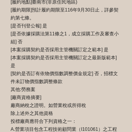
[履約地點]臺南市(非原住民地區)
[履約期限]預計履約期限至116年9月30日止，詳參契
約第七條。
[是否刊登公報] 是
[是否依據採購法第11條之1，成立採購工作及審查小
組] 否
[本案採購契約是否採用主管機關訂定之範本] 是
[本案採購契約是否採用主管機關訂定之最新版範本]
是
[契約是否訂有依物價指數調整價金規定] 否，招標文
件未訂物價指數調整條款
其他:勞務案
[廠商資格摘要]
廠商納稅之證明。如營業稅或所得稅
除上述外之其他資格
投標廠商應符合下列資格之一：
A.營業項目包含工程技術顧問業（I101061）之工程