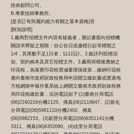
技術顧問公司。
B.專業技師事務所。
[是否訂有與履約能力有關之基本資格]否
[附加說明]
1.廠商對招標文件內容有疑義者，應以書面向招標機
關請求釋疑之期限：自公告日或邀標日起等標期之
1/4，其尾數不⾜1⽇者，以1⽇計。2.餘詳列投標須
知、契約稿本及其它招標文件。3.廠商得標後應納之
印花稅，為落實印花稅票減量環保政策，繳納印花稅
應向臺南市政府財政稅務局申請開立繳款書或透過地
⽅稅網路申報作業系統上網開立臺南市政府財政稅務
局印花稅繳款書，洽詢電話如下:(1)臺南分局電話
(06)2160216分機1125、傳真(06)2119647。(2)新化
分局電話(06)5981110分機2402、傳真
(06)5982153。(3)新營分局電話(06)6351141分機
3311、傳真(06)6352090。(4)佳⾥分局電話