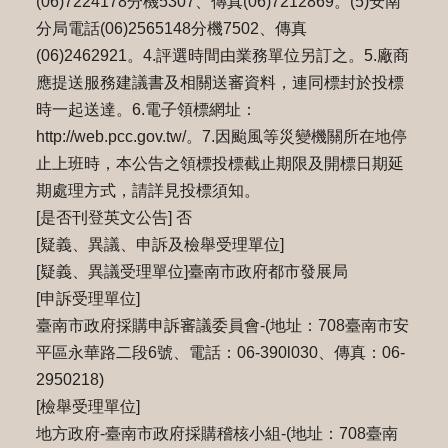
(06)7224178分機5307、傳真(06)7212869。(5)安南
分局電話(06)2565148分機7502、傳真
(06)2462921。4.評選時間由業務單位另訂之。5.廠商
應提送服務建議書及相關送審資料，連同標封於投標
時⼀起送達。6.電⼦領標網址：
http://web.pcc.gov.tw/。7.因颱風等災變機關所在地停
止上班時，本公告之領標投標截止期限及開標日期延
期處理方式，請詳⾒投標須知。
[是否刊登英文公告] 否
[疑義、異議、申訴及檢舉受理單位]
[疑義、異議受理單位]臺南市政府都市發展局
[申訴受理單位]
臺南市政府採購申訴審議委員會-(地址：708臺南市安
平區永華路二段6號、電話：06-390l030、傳真：06-
2950218)
[檢舉受理單位]
地方政府-臺南市政府採購稽核小組-(地址：708臺南