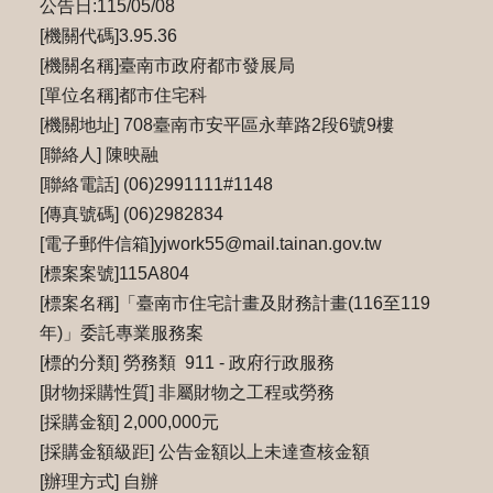
公告日:115/05/08
[機關代碼]3.95.36
[機關名稱]臺南市政府都市發展局
[單位名稱]都市住宅科
[機關地址] 708臺南市安平區永華路2段6號9樓
[聯絡人] 陳映融
[聯絡電話] (06)2991111#1148
[傳真號碼] (06)2982834
[電子郵件信箱]yjwork55@mail.tainan.gov.tw
[標案案號]115A804
[標案名稱]「臺南市住宅計畫及財務計畫(116至119
年)」委託專業服務案
[標的分類] 勞務類 911 - 政府行政服務
[財物採購性質] 非屬財物之工程或勞務
[採購金額] 2,000,000元
[採購金額級距] 公告金額以上未達查核金額
[辦理方式] 自辦