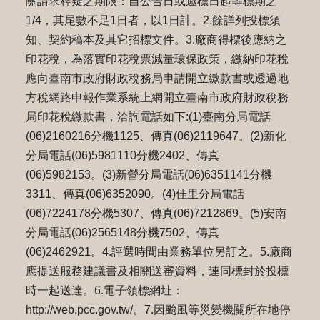
關請求釋疑之期限：自公告日或邀標日起等標期之
1/4，其尾數不⾜1⽇者，以1⽇計。2.餘詳列投標須
知、契約稿本及其它招標文件。3.廠商得標後應納之
印花稅，為落實印花稅票減量環保政策，繳納印花稅
應向臺南市政府財政稅務局申請開立繳款書或透過地
⽅稅網路申報作業系統上網開立臺南市政府財政稅務
局印花稅繳款書，洽詢電話如下:(1)臺南分局電話
(06)2160216分機1125、傳真(06)2119647。(2)新化
分局電話(06)5981110分機2402、傳真
(06)5982153。(3)新營分局電話(06)6351141分機
3311、傳真(06)6352090。(4)佳⾥分局電話
(06)7224178分機5307、傳真(06)7212869。(5)安南
分局電話(06)2565148分機7502、傳真
(06)2462921。4.評選時間由業務單位另訂之。5.廠商
應提送服務建議書及相關送審資料，連同標封於投標
時⼀起送達。6.電⼦領標網址：
http://web.pcc.gov.tw/。7.因颱風等災變機關所在地停