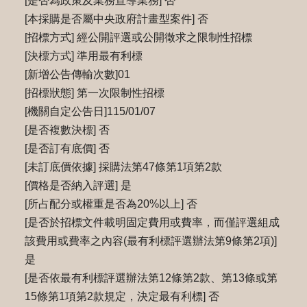
[是否為政策及業務宣導業務] 否
[本採購是否屬中央政府計畫型案件] 否
[招標方式] 經公開評選或公開徵求之限制性招標
[決標方式] 準用最有利標
[新增公告傳輸次數]01
[招標狀態] 第一次限制性招標
[機關自定公告日]115/01/07
[是否複數決標] 否
[是否訂有底價] 否
[未訂底價依據] 採購法第47條第1項第2款
[價格是否納入評選] 是
[所占配分或權重是否為20%以上] 否
[是否於招標文件載明固定費用或費率，而僅評選組成
該費用或費率之內容(最有利標評選辦法第9條第2項)]
是
[是否依最有利標評選辦法第12條第2款、第13條或第
15條第1項第2款規定，決定最有利標] 否