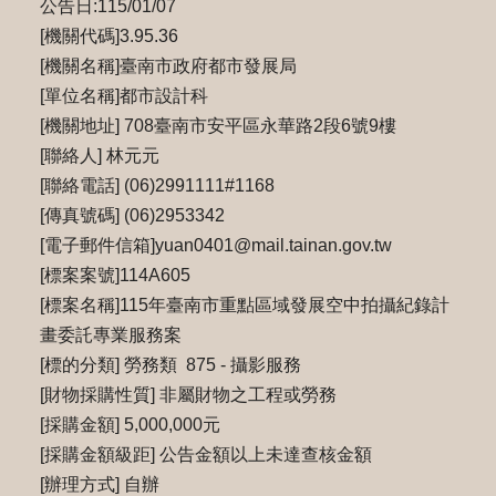
公告日:115/01/07
[機關代碼]3.95.36
[機關名稱]臺南市政府都市發展局
[單位名稱]都市設計科
[機關地址] 708臺南市安平區永華路2段6號9樓
[聯絡人] 林元元
[聯絡電話] (06)2991111#1168
[傳真號碼] (06)2953342
[電子郵件信箱]yuan0401@mail.tainan.gov.tw
[標案案號]114A605
[標案名稱]115年臺南市重點區域發展空中拍攝紀錄計
畫委託專業服務案
[標的分類] 勞務類 875 - 攝影服務
[財物採購性質] 非屬財物之工程或勞務
[採購金額] 5,000,000元
[採購金額級距] 公告金額以上未達查核金額
[辦理方式] 自辦