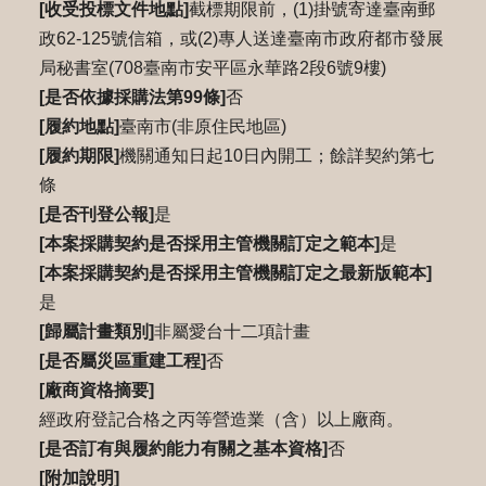
[收受投標文件地點]
截標期限前，(1)掛號寄達臺南郵
政62-125號信箱，或(2)專人送達臺南市政府都市發展
局秘書室(708臺南市安平區永華路2段6號9樓)
[是否依據採購法第99條]
否
[履約地點]
臺南市(非原住民地區)
[履約期限]
機關通知日起10日內開工；餘詳契約第七
條
[是否刊登公報]
是
[本案採購契約是否採用主管機關訂定之範本]
是
[本案採購契約是否採用主管機關訂定之最新版範本]
是
[歸屬計畫類別]
非屬愛台十二項計畫
[是否屬災區重建工程]
否
[廠商資格摘要]
經政府登記合格之丙等營造業（含）以上廠商。
[是否訂有與履約能力有關之基本資格]
否
[附加說明]