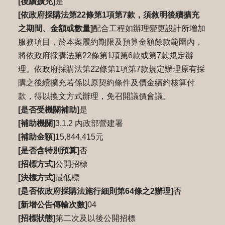
[後續擴充]
是
[依政府採購法第22條第1項第7款，須敘明後續擴充
之期間、金額或數量]
配合工程如辦理變更設計所增加
服務項目，於本案履約期限及預算金額餘款範圍內，
將依政府採購法第22條第1項第6款或第7款規定辦
理。依政府採購法第22條第1項第7款規定辦理原有採
購之後續擴充若係以原契約條件及價金續約核算付
款，得以換文方式辦理，免召開議價會議。
[是否受機關補助]
是
[補助機關]
3.1.2 內政部營建署
[補助金額]
15,844,415元
[是否含特別預算]
否
[招標方式]
公開招標
[決標方式]
最低標
[是否依政府採購法施行細則第64條之2辦理]
否
[新增公告傳輸次數]
04
[招標狀態]
第二次及以後公開招標