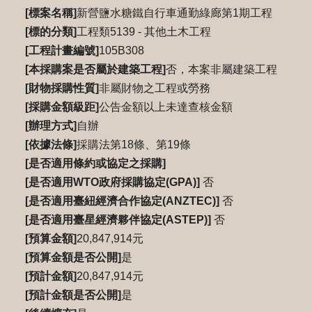
[標案名稱]
新營鹽水糖鐵自行車通勤綠廊第1期工程
[標的分類]
工程類5139 - 其他土木工程
[工程計畫編號]
105B308
[本採購案是否屬於建築工程]
否，本案非屬建築工程
[財物採購性質]
非屬財物之工程或勞務
[採購金額級距]
公告金額以上未達查核金額
[辦理方式]
自辦
[依據法條]
採購法第18條、第19條
[是否適用條約或協定之採購]
[是否適用WTO政府採購協定(GPA)]
否
[是否適用臺紐經濟合作協定(ANZTEC)]
否
[是否適用臺星經濟夥伴協定(ASTEP)]
否
[預算金額]
20,847,914元
[預算金額是否公開]
是
[預計金額]
20,847,914元
[預計金額是否公開]
是