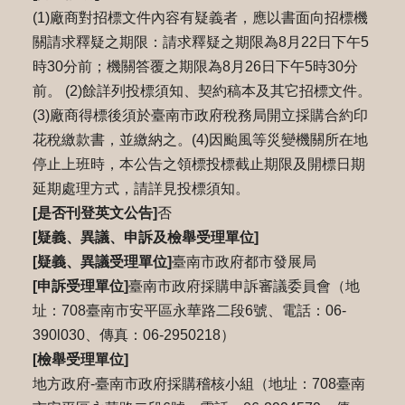
(1)廠商對招標文件內容有疑義者，應以書面向招標機
關請求釋疑之期限：請求釋疑之期限為8月22日下午5
時30分前；機關答覆之期限為8月26日下午5時30分
前。 (2)餘詳列投標須知、契約稿本及其它招標文件。
(3)廠商得標後須於臺南市政府稅務局開立採購合約印
花稅繳款書，並繳納之。(4)因颱風等災變機關所在地
停止上班時，本公告之領標投標截止期限及開標日期
延期處理方式，請詳見投標須知。
[是否刊登英文公告]
否
[疑義、異議、申訴及檢舉受理單位]
[疑義、異議受理單位]
臺南市政府都市發展局
[申訴受理單位]
臺南市政府採購申訴審議委員會（地
址：708臺南市安平區永華路二段6號、電話：06-
390l030、傳真：06-2950218）
[檢舉受理單位]
地方政府-臺南市政府採購稽核小組（地址：708臺南