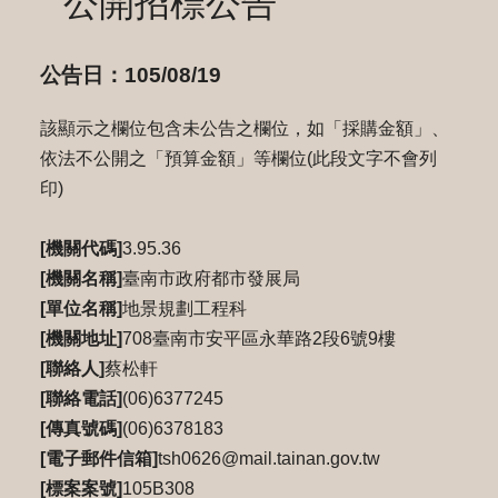
公開招標公告
公告日：105/08/19
該顯示之欄位包含未公告之欄位，如「採購金額」、
依法不公開之「預算金額」等欄位(此段文字不會列
印)
[機關代碼]
3.95.36
[機關名稱]
臺南市政府都市發展局
[單位名稱]
地景規劃工程科
[機關地址]
708臺南市安平區永華路2段6號9樓
[聯絡人]
蔡松軒
[聯絡電話]
(06)6377245
[傳真號碼]
(06)6378183
[電子郵件信箱]
tsh0626@mail.tainan.gov.tw
[標案案號]
105B308