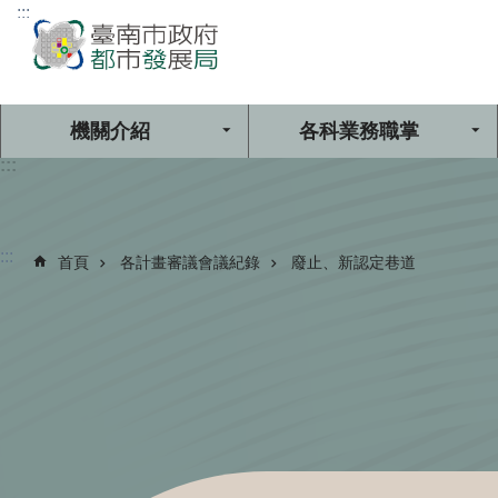
:::
跳到主要內容區塊
機關介紹
各科業務職掌
:::
:::
首頁
各計畫審議會議紀錄
廢止、新認定巷道