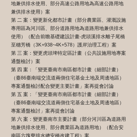
地兼供排水使用、部分高速公路用地為高速公路用地
兼供排水使用）案
第 二 案：變更新化都市計畫（部分農業區、灌溉設施
專用區為河川區、部分道路用地為道路用地兼供排水
使用）（配合前瞻基礎建設計畫-虎頭溪排水離子尾橋
至穗芳橋（3K+938~4K+578）護岸治理工程）案
第 三 案：變更虎頭埤特定區計畫（公共設施用地專案
通盤檢討）案
第 四 案：「變更臺南市南區都市計畫（細部計畫）
（臺86臺南端交流道兩側住宅基金土地及周邊地區）
專案通盤檢討配合變更主要計畫」案再提會討論
第 五 案：「變更臺南市南區都市計畫（細部計畫）
（臺86臺南端交流道兩側住宅基金土地及周邊地區）
專案通盤檢討」案再提會討論
第 六 案：變更臺南市主要計畫（部分河川區為道路用
地兼供排水使用、部分農業區為道路用地）（配合安
南區六塊寮排水總安橋改建工程）案