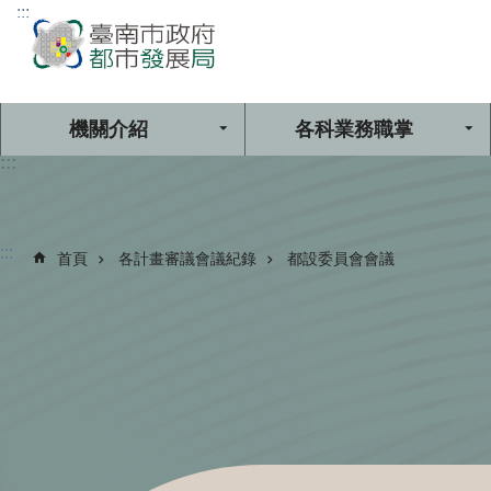
:::
跳到主要內容區塊
機關介紹
各科業務職掌
:::
:::
首頁
各計畫審議會議紀錄
都設委員會會議