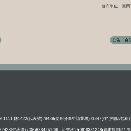
發布單位：臺南
公告「台江
-1111 轉1422(代表號) /8439(使用分區申請業務) /1347(住宅補貼/包
8(代表號) /(06)6334251(國土計畫科) /(06)6331248(都市規劃科) /(