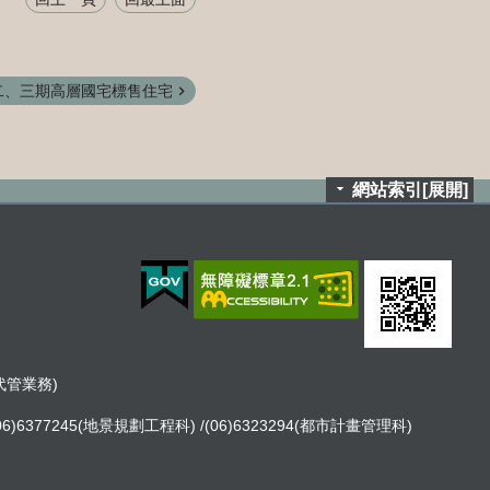
二、三期高層國宅標售住宅
網站索引[展開]
租代管業務)
06)6377245(地景規劃工程科) /(06)6323294(都市計畫管理科)