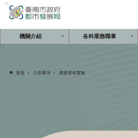
:::
跳到主要內容區塊
機關介紹
各科業務職掌
:::
:::
首頁
公告事項
都更發布實施