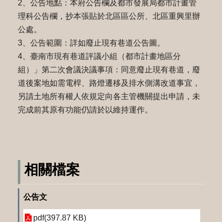
2、公告地點：本府公告欄及都市發展局都市計畫管
理科公告欄，抄本張貼於北區區公所、北區重興里辦
公處。
3、公告範圍：詳如廢止現有巷道公告圖。
4、臺南市現有巷道評議小組（都市計畫地區分
組）」第二次會議決議事項：同意廢止現有巷道，廢
道後案地如需電桿、路燈遷移及排水側溝改道事宜，
另請土地所有權人依規定向各主管機關提出申請，未
完成前其原有功能仍請於以維持運作。
相關檔案
公告文
pdf(397.87 KB)