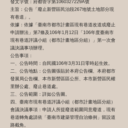
發文字號：府都管字第1060327229A號
主旨：公告「廢止新營區民治段267地號土地部分現
有巷道」。
依據：依據「臺南市都市計畫區現有巷道改道或廢止
申請辦法」第7條及106年1月12日「106年度臺南市
現有巷道評議小組（都市計畫地區分組）」第一次會
議決議事項辦理。
公告事項：
一、公告時間：自民國106年3月31日零時起生效。
二、公告地點：公告圖張貼於本府公告欄、本府都市
發展局公告欄、本市新營區區公所、本市新營區民權
里辦公處、廢止巷道處。
三、公告範圍：詳如公告圖。
四、臺南市現有巷道評議小組（都市計畫地區分組）
會議決議事項：申請人所提廢道範圍同意廢道，現有
巷道轉角處請依「臺南市建築管理自治條例」留設道
路截角。