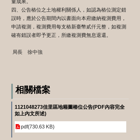
量成果。
四、公告樁位之土地權利關係人，如認為樁位測定錯
誤時，應於公告期間內以書面向本府繳納複測費用，
申請複測，複測費用每支樁新臺幣貳仟元整，如複測
確有錯誤者即予更正，所繳複測費無息退還。
局長 徐中強
相關檔案
1121048273佳里區地籍圖樁位公告(PDF內容完全
如上內文所述)
pdf(730.63 KB)