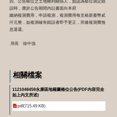
四、公告樁位之土地權利關係人，如認為樁位測定錯
誤時，應於公告期間內以書面向本府
繳納複測費用，申請複測，複測費用每支樁新臺幣貳
仟元整，如複測確有錯誤者即予更正，所繳複測費無
息退還。
局長 徐中強
相關檔案
1121048459永康區地籍圖樁位公告(PDF內容完全
如上內文所述)
pdf(715.49 KB)