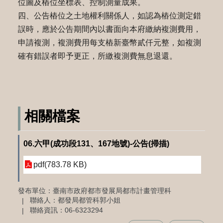
位圖及樁位坐標表、控制測量成果。
四、公告樁位之土地權利關係人，如認為樁位測定錯
誤時，應於公告期間內以書面向本府繳納複測費用，
申請複測，複測費用每支樁新臺幣貳仟元整，如複測
確有錯誤者即予更正，所繳複測費無息退還。
相關檔案
06.六甲(成功段131、167地號)-公告(掃描)
pdf(783.78 KB)
發布單位：臺南市政府都市發展局都市計畫管理科
聯絡人：都發局都管科郭小姐
聯絡資訊：06-6323294