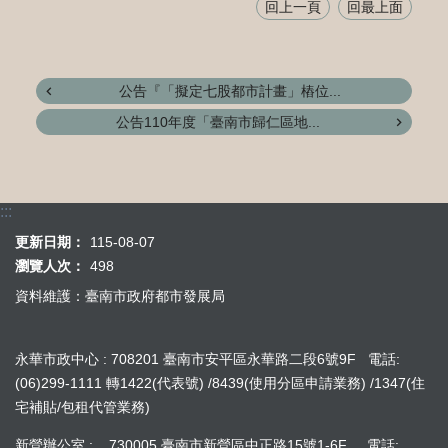
回上一頁
回最上面
公告『「擬定七股都市計畫」樁位...
公告110年度「臺南市歸仁區地...
:::
更新日期：
115-08-07
瀏覽人次：
498
資料維護：臺南市政府都市發展局
永華市政中心 : 708201 臺南市安平區永華路二段6號9F 電話:
(06)299-1111 轉1422(代表號) /8439(使用分區申請業務) /1347(住
宅補貼/包租代管業務)
新營辦公室 : 730005 臺南市新營區中正路15號1-6F 電話: