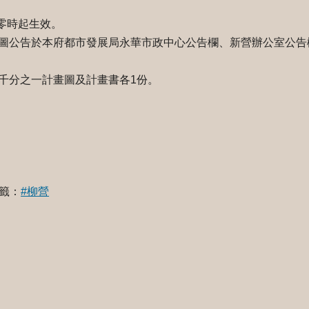
日零時起生效。
圖公告於本府都市發展局永華市政中心公告欄、新營辦公室公告
千分之一計畫圖及計畫書各1份。
籤：
#柳營