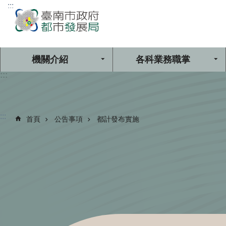
:::
跳到主要內容區塊
機關介紹
各科業務職掌
:::
:::
首頁
公告事項
都計發布實施