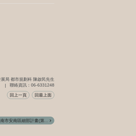
展局 都市規劃科 陳啟民先生
聯絡資訊：06-6331248
回上一頁
回最上面
南市安南區細部計畫(第...