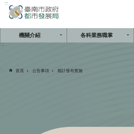
:::
跳到主要內容區塊
機關介紹
各科業務職掌
:::
:::
首頁
公告事項
都計發布實施