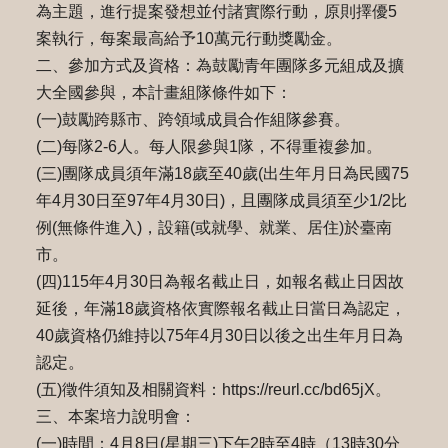
為主題，進行提案發想並付諸實際行動，原則擇優5
案執行，每案最高給予10萬元行動獎勵金。
二、參加方式及資格：為鼓勵青年團隊多元組成及擴
大全國參與，本計畫組隊條件如下：
(一)鼓勵跨縣市、跨領域成員合作組隊參賽。
(二)每隊2-6人。每人限參與1隊，不得重複參加。
(三)團隊成員須年滿18歲至40歲(出生年月日為民國75
年4月30日至97年4月30日)，且團隊成員須至少1/2比
例(無條件進入)，設籍(或就學、就業、居住)於臺南
市。
(四)115年4月30日為報名截止日，如報名截止日因故
延後，年滿18歲資格依實際報名截止日當日為認定，
40歲資格仍維持以75年4月30日以後之出生年月日為
認定。
(五)徵件須知及相關資料：https://reurl.cc/bd65jX。
三、本案培力說明會：
(一)時間：4月8日(星期三)下午2時至4時（13時30分