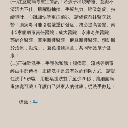
(一)注意腸病毒重症警訊！若孩子出現嗜睡、意識不
清活力不佳、肌躍型抽搐、手腳無力、呼吸急促、持
續嘔吐、心跳加快等重症前兆，請儘速前往醫院就
醫！腸病毒可能引發嚴重併發症，務必提高警覺。南
市5家腸病毒責任醫院：成大醫院、永康奇美醫院、
郭綜合醫院、臺南新樓醫院、麻豆新樓醫院。預防勝
於治療，勤洗手、避免接觸病童，共同守護孩子健
康！
(二)正確勤洗手，手護你和我！腸病毒、流感等病毒
經由手部傳播，正確洗手是最有效的預防方式！請記
住洗手5步驟，用肥皂搓洗雙手至少20秒，讓細菌病
毒無處可藏！守護自己與家人的健康，從洗手做起！
標籤：
##