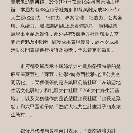
暨成果頒獎典禮，於今(13)日在善化南科贊美酒店舉
辦。本屆共有38位種子社規師排除萬難完成48小時7
大主題(企劃力、行銷力、專案管理、社造力、公共參
與、永續力、場域訓練)線上及實體課程，順利結業，
展現出卓越及韌性，此外共有5處地方社區環境與空
間營造點及4處管理維護成果表現優良，於本次成果
活動公開表揚進行授證及頒獎，予以肯定和鼓勵。
市府都發局表示本屆綠培力社造點榮獲特優的是
麻豆區蔴荳社「蔴荳．社學×轉身西拉雅-老厝公共空
間活化」；榮獲優等的是左鎮區公舘社區「左鎮惡地
生活文化驛站」和北區大仁社區「269大仁綠生活基
地」，以及榮獲佳作的是後壁區頂長社區「頂長造聚
點」和六甲區港子頭「甦醒大地共生計畫港子頭永續
生態村」。
都發局代理局長林榮川表示，「臺南綠培力計