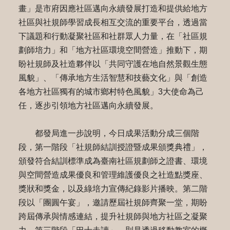
畫」是市府因應社區邁向永續發展打造和提供給地方
社區與社規師學習成長相互交流的重要平台，透過當
下議題和行動凝聚社區和社群眾人力量，在「社區規
劃師培力」和「地方社區環境空間營造」推動下，期
盼社規師及社造夥伴以「共同守護在地自然景觀生態
風貌」、「傳承地方生活智慧和技藝文化」與「創造
各地方社區獨有的城市鄉村特色風貌」3大使命為己
任，逐步引領地方社區邁向永續發展。
都發局進一步說明，今日成果活動分成三個階
段，第一階段「社規師結訓授證暨成果頒獎典禮」，
頒發符合結訓標準成為臺南社區規劃師之證書、環境
與空間營造成果優良和管理維護優良之社造點獎座、
獎狀和獎金，以及綠培力宣傳紀錄影片播映。第二階
段以「團圓午宴」，邀請歷屆社規師齊聚一堂，期盼
跨屆傳承與情感連結，提升社規師與地方社區之凝聚