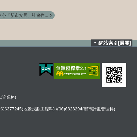
心「新市安居」社會住...
網站索引[展開]
租代管業務)
06)6377245(地景規劃工程科) /(06)6323294(都市計畫管理科)