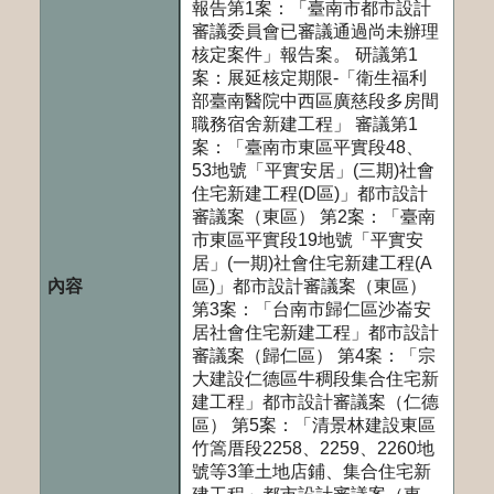
報告第1案：「臺南市都市設計
審議委員會已審議通過尚未辦理
核定案件」報告案。 研議第1
案：展延核定期限-「衛生福利
部臺南醫院中西區廣慈段多房間
職務宿舍新建工程」 審議第1
案：「臺南市東區平實段48、
53地號「平實安居」(三期)社會
住宅新建工程(D區)」都市設計
審議案（東區） 第2案：「臺南
市東區平實段19地號「平實安
居」(一期)社會住宅新建工程(A
區)」都市設計審議案（東區）
第3案：「台南市歸仁區沙崙安
居社會住宅新建工程」都市設計
審議案（歸仁區） 第4案：「宗
大建設仁德區牛稠段集合住宅新
建工程」都市設計審議案（仁德
區） 第5案：「清景林建設東區
竹篙厝段2258、2259、2260地
號等3筆土地店鋪、集合住宅新